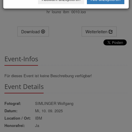
hr_loung_ibm_0010.jpg
Download
Weiterleiten
Event-Infos
Für dieses Event ist keine Beschreibung verfügbar!
Event Details
Fotograf:
SIMLINGER Wolfgang
Datum:
Mi, 10. 09. 2025
Location / Ort:
IBM
Honorafrei:
Ja