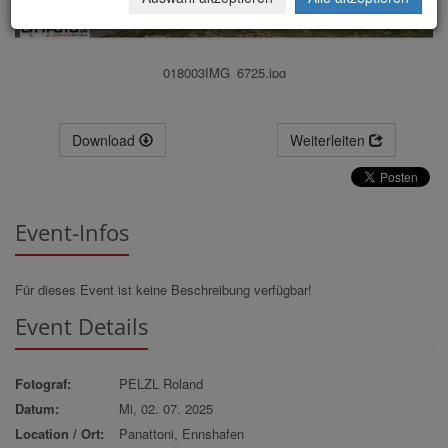
018003IMG_6725.jpg
Download
Weiterleiten
Event-Infos
Für dieses Event ist keine Beschreibung verfügbar!
Event Details
Fotograf:
PELZL Roland
Datum:
Mi, 02. 07. 2025
Location / Ort:
Panattoni, Ennshafen