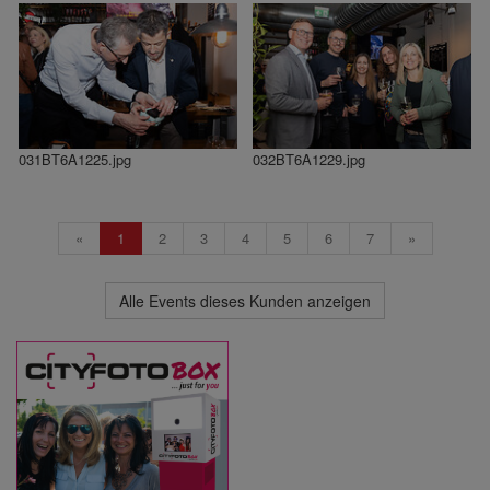
031BT6A1225.jpg
032BT6A1229.jpg
«
1
2
3
4
5
6
7
»
Alle Events dieses Kunden anzeigen