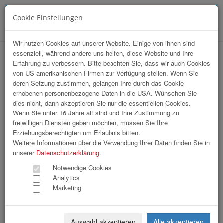
Cookie Einstellungen
Menü
Wir nutzen Cookies auf unserer Website. Einige von ihnen sind
essenziell, während andere uns helfen, diese Website und Ihre
Array
Erfahrung zu verbessern. Bitte beachten Sie, dass wir auch Cookies
Sepp Buttinger, ein HR-Phänomen ist 60
von US-amerikanischen Firmen zur Verfügung stellen. Wenn Sie
deren Setzung zustimmen, gelangen Ihre durch das Cookie
Jahr`
erhobenen personenbezogene Daten in die USA. Wünschen Sie
dies nicht, dann akzeptieren Sie nur die essentiellen Cookies.
Wenn Sie unter 16 Jahre alt sind und Ihre Zustimmung zu
210 Bilder
freiwilligen Diensten geben möchten, müssen Sie Ihre
Erziehungsberechtigten um Erlaubnis bitten.
«
1
2
3
4
5
6
7
»
Weitere Informationen über die Verwendung Ihrer Daten finden Sie in
unserer
Datenschutzerklärung
.
Notwendige Cookies
Analytics
Marketing
Auswahl akzeptieren
Alle akzeptieren