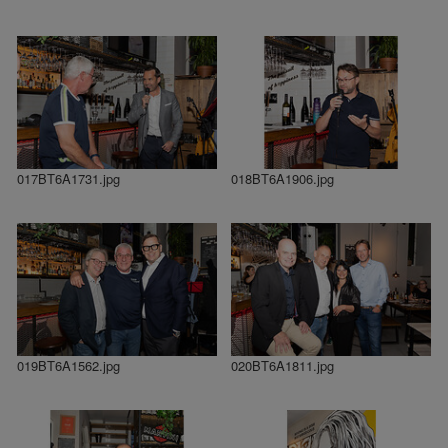
017BT6A1731.jpg
018BT6A1906.jpg
019BT6A1562.jpg
020BT6A1811.jpg