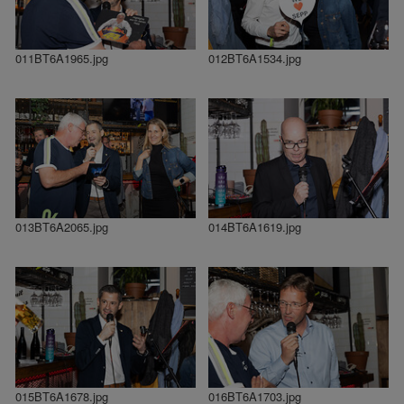
011BT6A1965.jpg
012BT6A1534.jpg
013BT6A2065.jpg
014BT6A1619.jpg
015BT6A1678.jpg
016BT6A1703.jpg