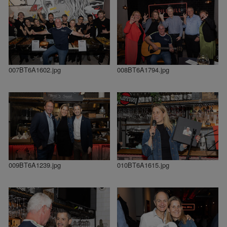
007BT6A1602.jpg
008BT6A1794.jpg
009BT6A1239.jpg
010BT6A1615.jpg