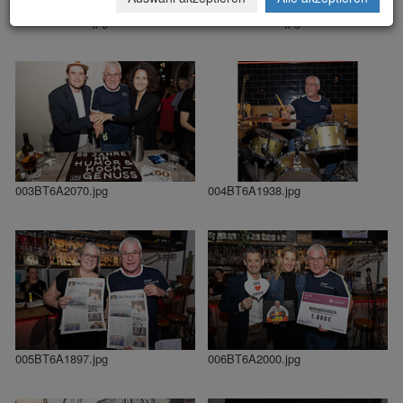
001BT6A1311.jpg
002BT6A2045.jpg
003BT6A2070.jpg
004BT6A1938.jpg
005BT6A1897.jpg
006BT6A2000.jpg