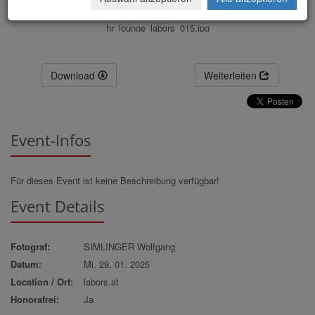
hr_lounge_labors_015.jpg
Download
Weiterleiten
Event-Infos
Für dieses Event ist keine Beschreibung verfügbar!
Event Details
Fotograf:
SIMLINGER Wolfgang
Datum:
Mi, 29. 01. 2025
Location / Ort:
labors.at
Honorafrei:
Ja