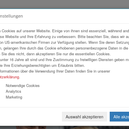
instellungen
FOTOGALERIEN
TEAM
ANGEBOT
 Cookies auf unserer Website. Einige von ihnen sind essenziell, während an
ese Website und Ihre Erfahrung zu verbessern. Bitte beachten Sie, dass wir a
ff 2025
on US-amerikanischen Firmen zur Verfügung stellen. Wenn Sie deren Setzun
, gelangen Ihre durch das Cookie erhobenen personenbezogene Daten in di
ie dies nicht, dann akzeptieren Sie nur die essentiellen Cookies.
nter 16 Jahre alt sind und Ihre Zustimmung zu freiwilligen Diensten geben 
Download
Weiterl
e Ihre Erziehungsberechtigten um Erlaubnis bitten.
formationen über die Verwendung Ihrer Daten finden Sie in unserer
tzerklärung
.
Notwendige Cookies
Analytics
Marketing
Auswahl akzeptieren
Alle akz