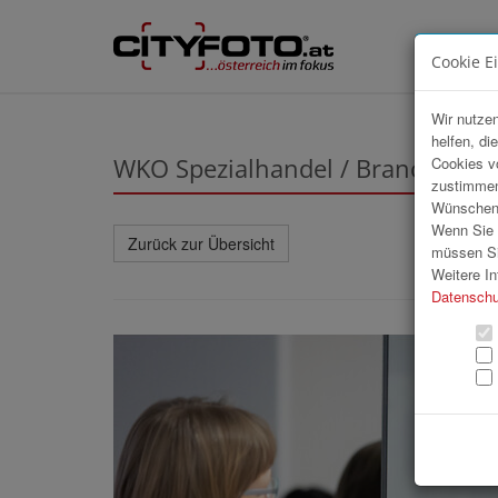
Cookie E
Wir nutzen
helfen, di
WKO Spezialhandel / Branchentre
Cookies v
zustimmen
Wünschen S
Wenn Sie u
Zurück zur Übersicht
müssen Si
Weitere In
Datenschu