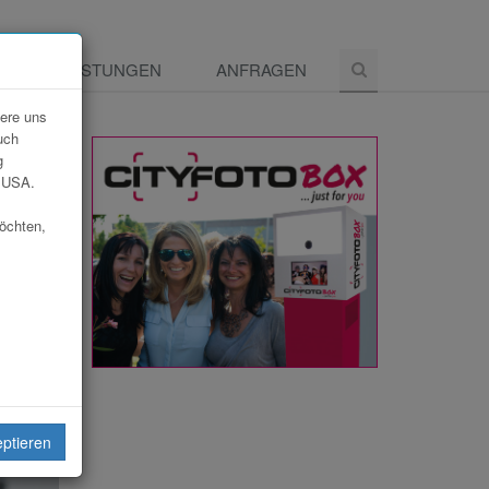
E
LEISTUNGEN
ANFRAGEN
dere uns
uch
g
e USA.
möchten,
eiten
eptieren