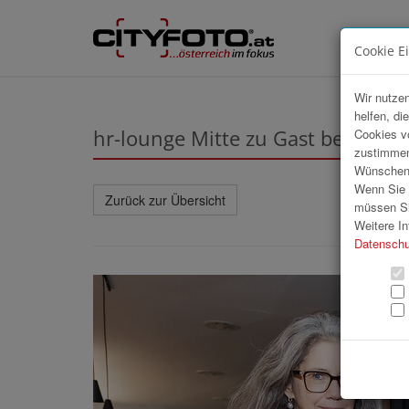
Cookie E
Wir nutzen
helfen, di
hr-lounge Mitte zu Gast bei TIGER
Cookies v
zustimmen
Wünschen S
Wenn Sie u
Zurück zur Übersicht
müssen Si
Weitere In
Datenschu