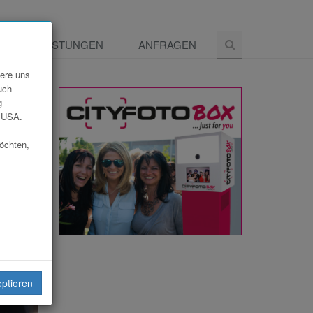
E
LEISTUNGEN
ANFRAGEN
dere uns
uch
g
e USA.
möchten,
eiten
eptieren