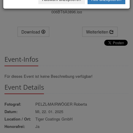
006BT6A3896.jpg
Download
Weiterleiten
Event-Infos
Für dieses Event ist keine Beschreibung verfügbar!
Event Details
Fotograf:
PELZL-MAIRWÖGER Roberta
Datum:
Mi, 22. 01. 2025
Location / Ort:
Tiger Coatings GmbH
Honorafrei:
Ja