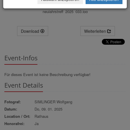
neujahrstreff_2025_033.jpg
Download
Weiterleiten
Event-Infos
Für dieses Event ist keine Beschreibung verfügbar!
Event Details
Fotograf:
SIMLINGER Wolfgang
Datum:
Do, 09. 01. 2025
Location / Ort:
Rathaus
Honorafrei:
Ja