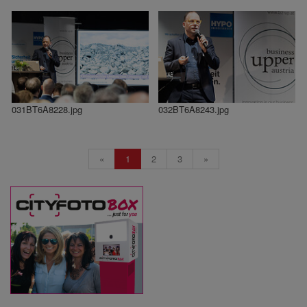
031BT6A8228.jpg
032BT6A8243.jpg
«
1
2
3
»