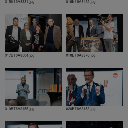
015BT6A8331.jpg
016BT6A8452.jpg
017BT6A8504.jpg
018BT6A8376.jpg
019BT6A8155.jpg
020BT6A8158.jpg