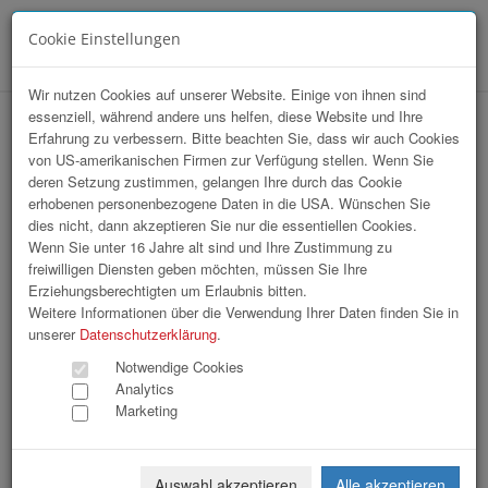
Cookie Einstellungen
Menü
Wir nutzen Cookies auf unserer Website. Einige von ihnen sind
essenziell, während andere uns helfen, diese Website und Ihre
Erfahrung zu verbessern. Bitte beachten Sie, dass wir auch Cookies
von US-amerikanischen Firmen zur Verfügung stellen. Wenn Sie
deren Setzung zustimmen, gelangen Ihre durch das Cookie
erhobenen personenbezogene Daten in die USA. Wünschen Sie
BUA / upperREGION Award 2024
dies nicht, dann akzeptieren Sie nur die essentiellen Cookies.
Wenn Sie unter 16 Jahre alt sind und Ihre Zustimmung zu
freiwilligen Diensten geben möchten, müssen Sie Ihre
74 Bilder
Erziehungsberechtigten um Erlaubnis bitten.
Weitere Informationen über die Verwendung Ihrer Daten finden Sie in
«
1
2
3
»
unserer
Datenschutzerklärung
.
Notwendige Cookies
Analytics
Marketing
Auswahl akzeptieren
Alle akzeptieren