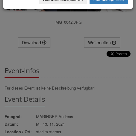
IMG_0042.JPG
Download
Weiterleiten
Event-Infos
Für dieses Event ist keine Beschreibung verfügbar!
Event Details
Fotograf:
MARINGER Andreas
Datum:
Mi, 13. 11. 2024
Location / Ort:
starlim sterner