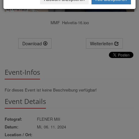
MMF_Helvetia-16.jpg
Download
Weiterleiten
Event-Infos
Für dieses Event ist keine Beschreibung verfügbar!
Event Details
Fotograf:
FLENER Mili
Datum:
Mi, 06. 11. 2024
Location / Ort: