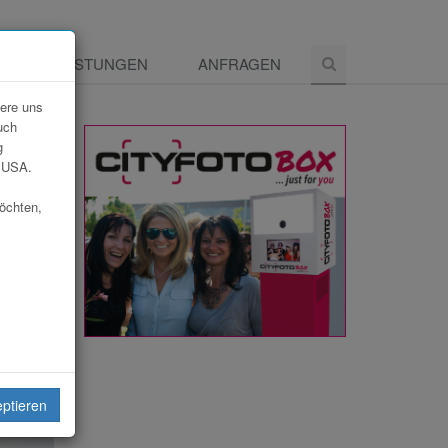
E
LEISTUNGEN
ANFRAGEN
dere uns
uch
g
e USA.
möchten,
eiten
eptieren