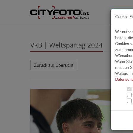
Cookie E
Wir nutzen
helfen, di
VKB | Weltspartag 2024
Cookies v
zustimmen
Wünschen S
Wenn Sie u
Zurück zur Übersicht
müssen Si
Weitere In
Datenschu