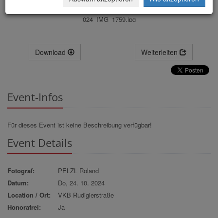
024_IMG_1759.jpg
Download
Weiterleiten
Event-Infos
Für dieses Event ist keine Beschreibung verfügbar!
Event Details
Fotograf:
PELZL Roland
Datum:
Do, 24. 10. 2024
Location / Ort:
VKB Rudigierstraße
Honorafrei:
Ja