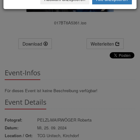
017BT6A5361.jpg
Download
Weiterleiten
Event-Infos
Für dieses Event ist keine Beschreibung verfügbar!
Event Details
Fotograf:
PELZL-MAIRWÖGER Roberta
Datum:
Mi, 25. 09. 2024
Location / Ort:
TCG Unitech, Kirchdorf