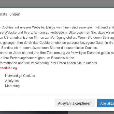
instellungen
FOTOGALERIEN
TEAM
ANGEBOT
 Cookies auf unserer Website. Einige von ihnen sind essenziell, während an
ese Website und Ihre Erfahrung zu verbessern. Bitte beachten Sie, dass wir a
Unitech
on US-amerikanischen Firmen zur Verfügung stellen. Wenn Sie deren Setzun
, gelangen Ihre durch das Cookie erhobenen personenbezogene Daten in di
ie dies nicht, dann akzeptieren Sie nur die essentiellen Cookies.
nter 16 Jahre alt sind und Ihre Zustimmung zu freiwilligen Diensten geben 
Download
Weiterl
e Ihre Erziehungsberechtigten um Erlaubnis bitten.
formationen über die Verwendung Ihrer Daten finden Sie in unserer
tzerklärung
.
Notwendige Cookies
Analytics
Marketing
Auswahl akzeptieren
Alle akz