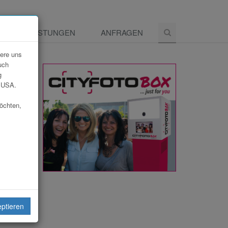
E
LEISTUNGEN
ANFRAGEN
dere uns
uch
g
e USA.
möchten,
eiten
eptieren