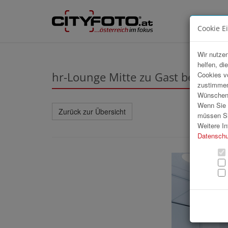
Cookie E
Wir nutzen
helfen, di
hr-Lounge Mitte zu Gast bei TCG 
Cookies v
zustimmen
Wünschen S
Wenn Sie u
Zurück zur Übersicht
müssen Si
Weitere In
Datenschu