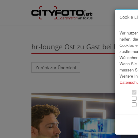
Cookie E
Wir nutzen
helfen, di
hr-lounge Ost zu Gast bei ISS
Cookies v
zustimmen
Wünschen S
Wenn Sie u
Zurück zur Übersicht
müssen Si
Weitere In
Datenschu