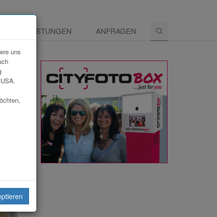
E
LEISTUNGEN
ANFRAGEN
dere uns
uch
g
e USA.
möchten,
eiten
eptieren