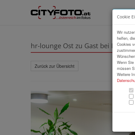
Cookie E
Wir nutzen
helfen, di
hr-lounge Ost zu Gast bei ISS
Cookies v
zustimmen
Wünschen S
Wenn Sie u
Zurück zur Übersicht
müssen Si
Weitere In
Datenschu