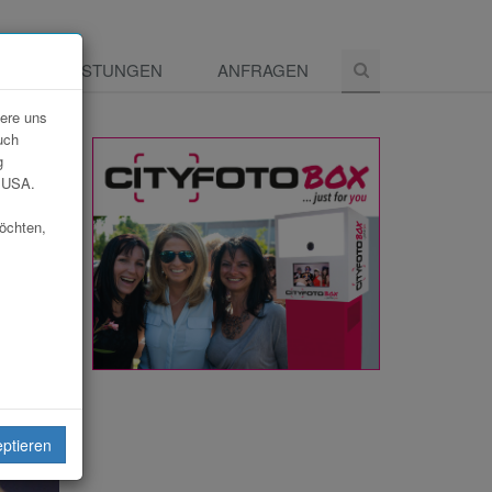
E
LEISTUNGEN
ANFRAGEN
dere uns
uch
g
e USA.
möchten,
eiten
eptieren