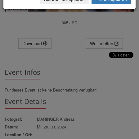
005.JPG
Download
Weiterleiten
Event-Infos
Für dieses Event ist keine Beschreibung verfügbar!
Event Details
Fotograf:
MARINGER Andreas
Datum:
Mi, 20. 03. 2024
Location / Ort: