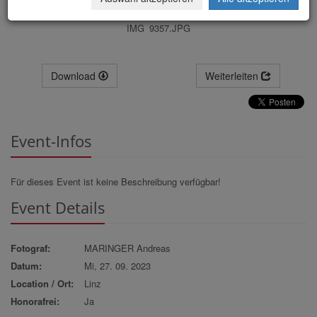
IMG_9357.JPG
Download
Weiterleiten
Event-Infos
Für dieses Event ist keine Beschreibung verfügbar!
Event Details
Fotograf:
MARINGER Andreas
Datum:
Mi, 27. 09. 2023
Location / Ort:
Linz
Honorafrei:
Ja