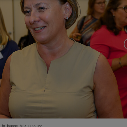
hr_lounge_billa_0029.jpg