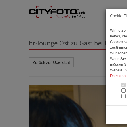
Cookie E
Wir nutzen
helfen, di
hr-lounge Ost zu Gast bei Billa A
Cookies v
zustimmen
Wünschen S
Wenn Sie u
Zurück zur Übersicht
müssen Si
Weitere In
Datenschu