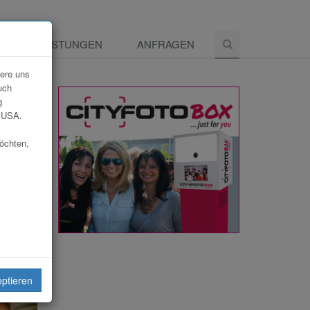
E
LEISTUNGEN
ANFRAGEN
dere uns
uch
g
e USA.
möchten,
eiten
eptieren