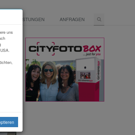
E
LEISTUNGEN
ANFRAGEN
dere uns
uch
g
e USA.
möchten,
eiten
eptieren