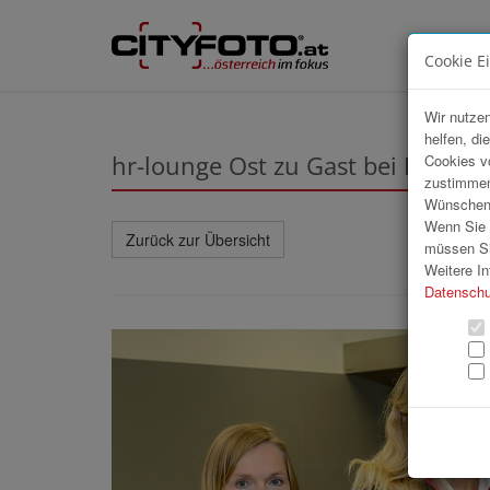
Cookie E
Wir nutzen
helfen, di
hr-lounge Ost zu Gast bei Billa A
Cookies v
zustimmen
Wünschen S
Wenn Sie u
Zurück zur Übersicht
müssen Si
Weitere In
Datenschu