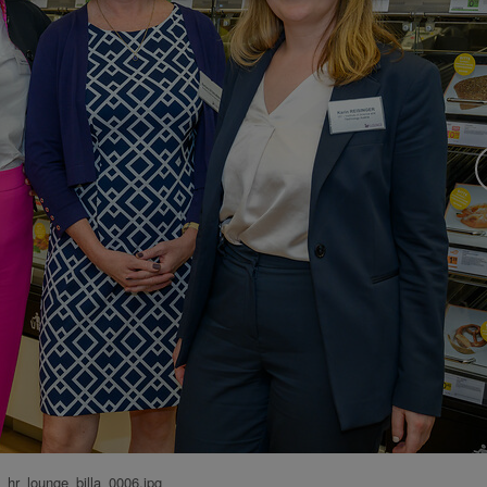
hr_lounge_billa_0006.jpg