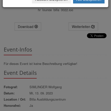
hr_lounge_billa_0022.jpg
Download
Weiterleiten
Event-Infos
Für dieses Event ist keine Beschreibung verfügbar!
Event Details
Fotograf:
SIMLINGER Wolfgang
Datum:
Mi, 13. 09. 2023
Location / Ort:
Billa Ausbildungszentrum
Honorafrei:
Ja