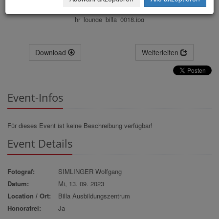
hr_lounge_billa_0018.jpg
Download
Weiterleiten
Event-Infos
Für dieses Event ist keine Beschreibung verfügbar!
Event Details
Fotograf:
SIMLINGER Wolfgang
Datum:
Mi, 13. 09. 2023
Location / Ort:
Billa Ausbildungszentrum
Honorafrei:
Ja