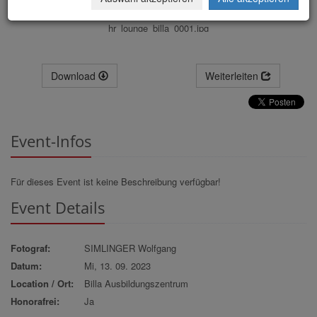
hr_lounge_billa_0001.jpg
Download
Weiterleiten
Event-Infos
Für dieses Event ist keine Beschreibung verfügbar!
Event Details
Fotograf:
SIMLINGER Wolfgang
Datum:
Mi, 13. 09. 2023
Location / Ort:
Billa Ausbildungszentrum
Honorafrei:
Ja