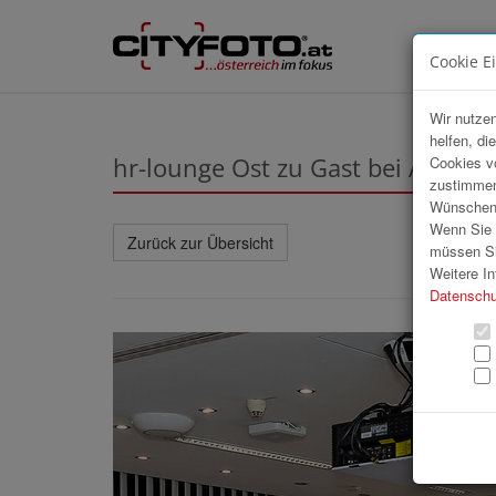
Cookie E
Wir nutzen
helfen, di
hr-lounge Ost zu Gast bei A1
Cookies v
zustimmen
Wünschen S
Wenn Sie u
Zurück zur Übersicht
müssen Si
Weitere In
Datenschu