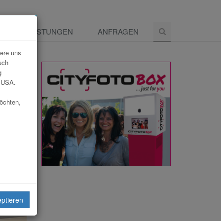
E
LEISTUNGEN
ANFRAGEN
dere uns
uch
g
e USA.
möchten,
eiten
eptieren