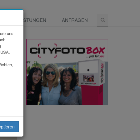
E
LEISTUNGEN
ANFRAGEN
dere uns
uch
g
e USA.
möchten,
eiten
eptieren