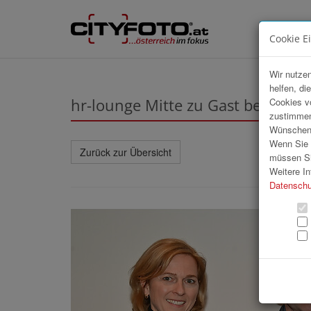
Cookie E
Wir nutzen
helfen, di
hr-lounge Mitte zu Gast bei BMD
Cookies v
zustimmen
Wünschen S
Wenn Sie u
Zurück zur Übersicht
müssen Si
Weitere In
Datenschu