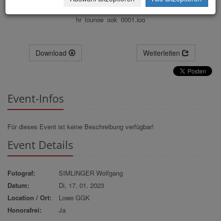
hr_lounge_ggk_0001.jpg
Download
Weiterleiten
Event-Infos
Für dieses Event ist keine Beschreibung verfügbar!
Event Details
Fotograf:
SIMLINGER Wolfgang
Datum:
Di, 17. 01. 2023
Location / Ort:
Lowe GGK
Honorafrei:
Ja