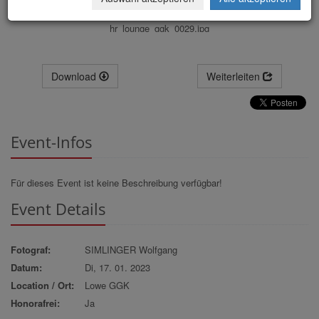
hr_lounge_ggk_0029.jpg
Download
Weiterleiten
Event-Infos
Für dieses Event ist keine Beschreibung verfügbar!
Event Details
Fotograf:
SIMLINGER Wolfgang
Datum:
Di, 17. 01. 2023
Location / Ort:
Lowe GGK
Honorafrei:
Ja