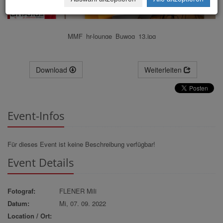
MMF_hr-lounge_Buwog_13.jpg
Download
Weiterleiten
Event-Infos
Für dieses Event ist keine Beschreibung verfügbar!
Event Details
Fotograf:
FLENER Mili
Datum:
Mi, 07. 09. 2022
Location / Ort: