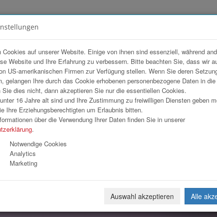
instellungen
FOTOGALERIEN
TEAM
ANGEBOT
 Cookies auf unserer Website. Einige von ihnen sind essenziell, während an
ese Website und Ihre Erfahrung zu verbessern. Bitte beachten Sie, dass wir a
OG Group GmbH
on US-amerikanischen Firmen zur Verfügung stellen. Wenn Sie deren Setzun
, gelangen Ihre durch das Cookie erhobenen personenbezogene Daten in di
ie dies nicht, dann akzeptieren Sie nur die essentiellen Cookies.
nter 16 Jahre alt sind und Ihre Zustimmung zu freiwilligen Diensten geben 
Download
Weiterl
e Ihre Erziehungsberechtigten um Erlaubnis bitten.
formationen über die Verwendung Ihrer Daten finden Sie in unserer
tzerklärung
.
Notwendige Cookies
Analytics
Marketing
Auswahl akzeptieren
Alle akz