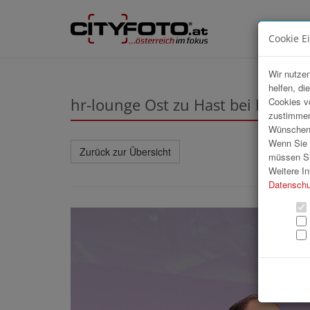
Cookie E
Wir nutzen
helfen, di
hr-lounge Ost zu Hast bei BUW
Cookies v
zustimmen
Wünschen S
Wenn Sie u
Zurück zur Übersicht
müssen Si
Weitere In
Datenschu