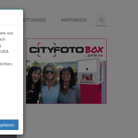
E
LEISTUNGEN
ANFRAGEN
dere uns
uch
g
e USA.
möchten,
eiten
eptieren