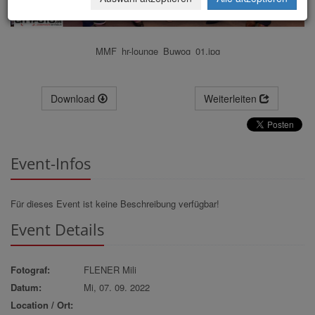
MMF_hr-lounge_Buwog_01.jpg
Download
Weiterleiten
Event-Infos
Für dieses Event ist keine Beschreibung verfügbar!
Event Details
Fotograf:
FLENER Mili
Datum:
Mi, 07. 09. 2022
Location / Ort: