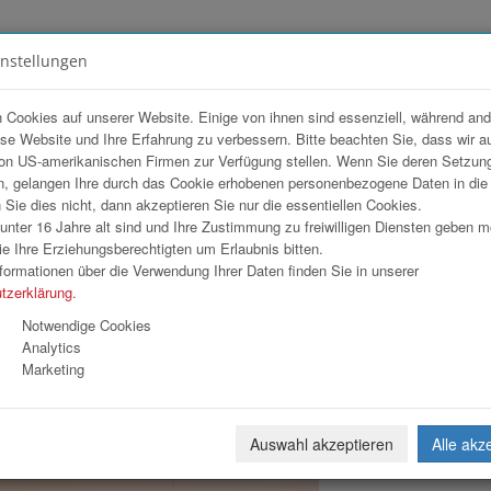
instellungen
FOTOGALERIEN
TEAM
ANGEBOT
 Cookies auf unserer Website. Einige von ihnen sind essenziell, während an
ese Website und Ihre Erfahrung zu verbessern. Bitte beachten Sie, dass wir a
OG Group GmbH
on US-amerikanischen Firmen zur Verfügung stellen. Wenn Sie deren Setzun
, gelangen Ihre durch das Cookie erhobenen personenbezogene Daten in di
ie dies nicht, dann akzeptieren Sie nur die essentiellen Cookies.
nter 16 Jahre alt sind und Ihre Zustimmung zu freiwilligen Diensten geben 
Download
Weiterl
e Ihre Erziehungsberechtigten um Erlaubnis bitten.
formationen über die Verwendung Ihrer Daten finden Sie in unserer
tzerklärung
.
Notwendige Cookies
Analytics
Marketing
Auswahl akzeptieren
Alle akz