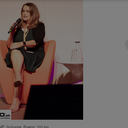
F_hr-lounge_Buwog_103.jpg