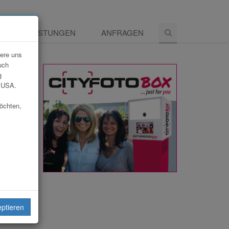
E
LEISTUNGEN
ANFRAGEN
dere uns
uch
g
e USA.
möchten,
eiten
eptieren