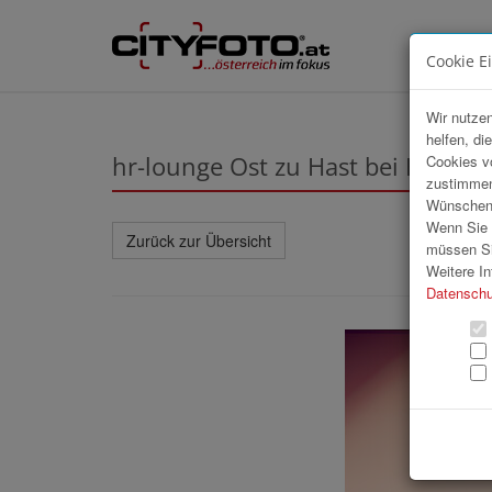
Cookie E
Wir nutzen
helfen, di
hr-lounge Ost zu Hast bei BUW
Cookies v
zustimmen
Wünschen S
Wenn Sie u
Zurück zur Übersicht
müssen Si
Weitere In
Datenschu