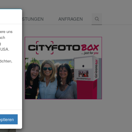
E
LEISTUNGEN
ANFRAGEN
dere uns
uch
g
e USA.
möchten,
eiten
eptieren