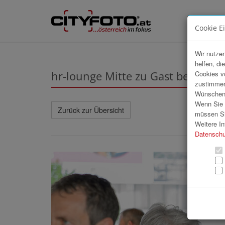
Cookie E
Wir nutzen
helfen, di
hr-lounge Mitte zu Gast bei Infon
Cookies v
zustimmen
Wünschen S
Wenn Sie u
Zurück zur Übersicht
müssen Si
Weitere In
Datenschu