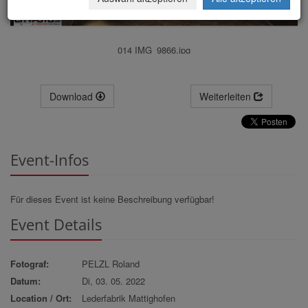
014 IMG_9866.jpg
Download
Weiterleiten
Event-Infos
Für dieses Event ist keine Beschreibung verfügbar!
Event Details
Fotograf:
PELZL Roland
Datum:
Di, 03. 05. 2022
Location / Ort:
Lederfabrik Mattighofen