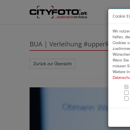
Cookie E
Wir nutzen
helfen, di
BUA | Verleihung #upperREGION
Cookies v
zustimmen
Wünschen S
Wenn Sie u
Zurück zur Übersicht
müssen Si
Weitere In
Datenschu