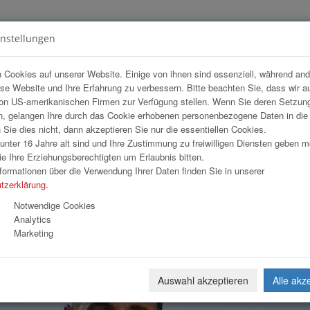
instellungen
FOTOGALERIEN
TEAM
ANGEBOT
 Cookies auf unserer Website. Einige von ihnen sind essenziell, während an
ese Website und Ihre Erfahrung zu verbessern. Bitte beachten Sie, dass wir a
 Awards 2022
on US-amerikanischen Firmen zur Verfügung stellen. Wenn Sie deren Setzun
, gelangen Ihre durch das Cookie erhobenen personenbezogene Daten in di
ie dies nicht, dann akzeptieren Sie nur die essentiellen Cookies.
nter 16 Jahre alt sind und Ihre Zustimmung zu freiwilligen Diensten geben 
Download
Weiterl
e Ihre Erziehungsberechtigten um Erlaubnis bitten.
formationen über die Verwendung Ihrer Daten finden Sie in unserer
tzerklärung
.
Notwendige Cookies
Analytics
Marketing
Auswahl akzeptieren
Alle akz