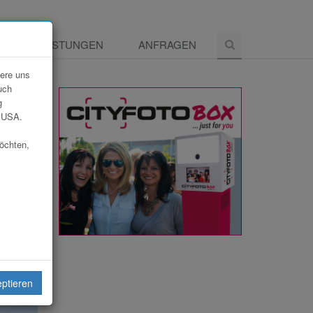
E
LEISTUNGEN
ANFRAGEN
dere uns
uch
g
e USA.
möchten,
eiten
eptieren