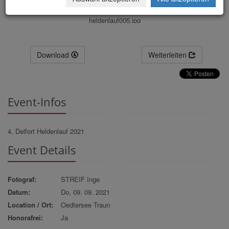
heldenlauf005.jpg
Download
Weiterleiten
Event-Infos
4. Delfort Heldenlauf 2021
Event Details
Fotograf:
STREIF Inge
Datum:
Do, 09. 09. 2021
Location / Ort:
Oedtersee Traun
Honorafrei:
Ja