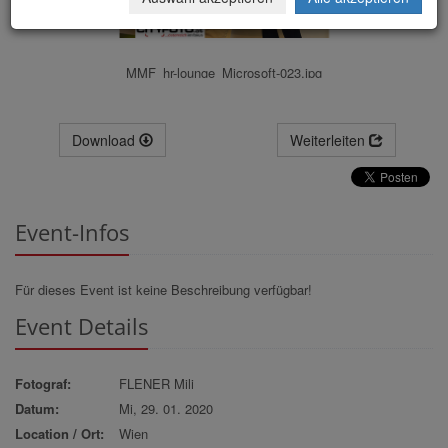
MMF_hr-lounge_Microsoft-023.jpg
Download
Weiterleiten
Event-Infos
Für dieses Event ist keine Beschreibung verfügbar!
Event Details
Fotograf:
FLENER Mili
Datum:
Mi, 29. 01. 2020
Location / Ort:
Wien