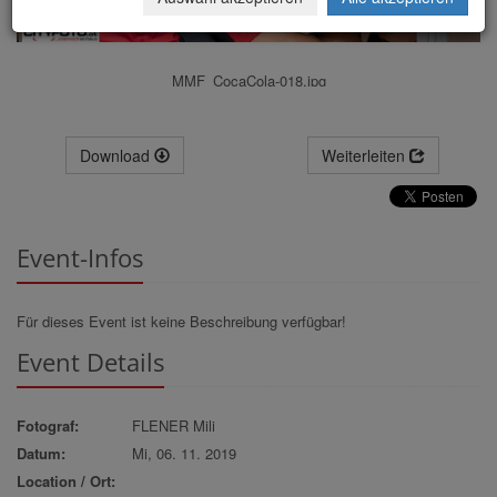
MMF_CocaCola-018.jpg
Download
Weiterleiten
Event-Infos
Für dieses Event ist keine Beschreibung verfügbar!
Event Details
Fotograf:
FLENER Mili
Datum:
Mi, 06. 11. 2019
Location / Ort: