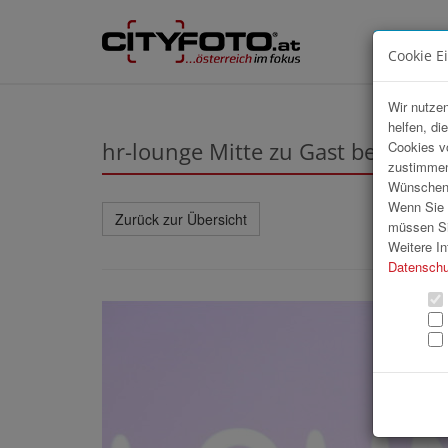
Cookie E
Wir nutzen
helfen, di
hr-lounge Mitte zu Gast bei Grei
Cookies v
zustimmen
Wünschen S
Wenn Sie u
Zurück zur Übersicht
müssen Si
Weitere In
Datenschu