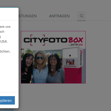
E
LEISTUNGEN
ANFRAGEN
dere uns
uch
g
e USA.
möchten,
eiten
eptieren