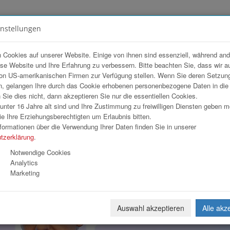
instellungen
FOTOGALERIEN
TEAM
ANGEBOT
 Cookies auf unserer Website. Einige von ihnen sind essenziell, während an
ese Website und Ihre Erfahrung zu verbessern. Bitte beachten Sie, dass wir a
ner Holding AG
on US-amerikanischen Firmen zur Verfügung stellen. Wenn Sie deren Setzun
, gelangen Ihre durch das Cookie erhobenen personenbezogene Daten in di
ie dies nicht, dann akzeptieren Sie nur die essentiellen Cookies.
nter 16 Jahre alt sind und Ihre Zustimmung zu freiwilligen Diensten geben 
Download
Weiterl
e Ihre Erziehungsberechtigten um Erlaubnis bitten.
formationen über die Verwendung Ihrer Daten finden Sie in unserer
tzerklärung
.
Notwendige Cookies
Analytics
Marketing
Auswahl akzeptieren
Alle akz