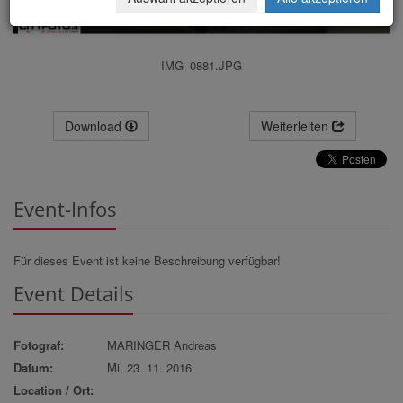
IMG_0881.JPG
Download
Weiterleiten
Event-Infos
Für dieses Event ist keine Beschreibung verfügbar!
Event Details
Fotograf:
MARINGER Andreas
Datum:
Mi, 23. 11. 2016
Location / Ort: