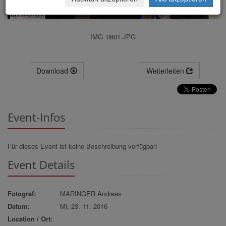
IMG_0801.JPG
Download
Weiterleiten
Event-Infos
Für dieses Event ist keine Beschreibung verfügbar!
Event Details
Fotograf:
MARINGER Andreas
Datum:
Mi, 23. 11. 2016
Location / Ort: