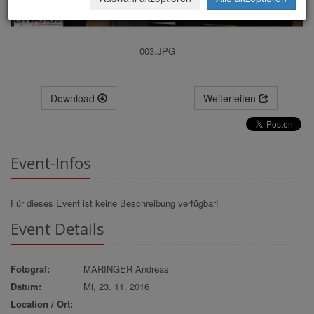
003.JPG
Download
Weiterleiten
Event-Infos
Für dieses Event ist keine Beschreibung verfügbar!
Event Details
Fotograf:
MARINGER Andreas
Datum:
Mi, 23. 11. 2016
Location / Ort: