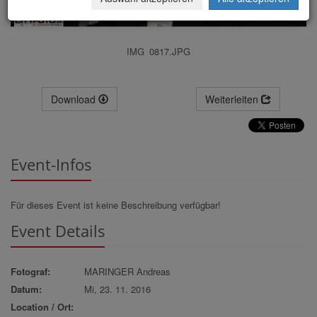
IMG_0817.JPG
Download
Weiterleiten
Event-Infos
Für dieses Event ist keine Beschreibung verfügbar!
Event Details
Fotograf:
MARINGER Andreas
Datum:
Mi, 23. 11. 2016
Location / Ort: