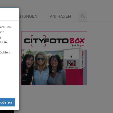
E
LEISTUNGEN
ANFRAGEN
dere uns
uch
g
e USA.
möchten,
eiten
eptieren