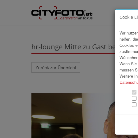
Cookie E
Wir nutzen
helfen, di
hr-lounge Mitte zu Gast bei Grei
Cookies v
zustimmen
Wünschen S
Wenn Sie u
Zurück zur Übersicht
müssen Si
Weitere In
Datenschu