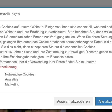
instellungen
FOTOGALERIEN
TEAM
ANGEBOT
 Cookies auf unserer Website. Einige von ihnen sind essenziell, während an
ese Website und Ihre Erfahrung zu verbessern. Bitte beachten Sie, dass wir a
ner Holding AG
on US-amerikanischen Firmen zur Verfügung stellen. Wenn Sie deren Setzun
, gelangen Ihre durch das Cookie erhobenen personenbezogene Daten in di
ie dies nicht, dann akzeptieren Sie nur die essentiellen Cookies.
nter 16 Jahre alt sind und Ihre Zustimmung zu freiwilligen Diensten geben 
Download
Weiterl
e Ihre Erziehungsberechtigten um Erlaubnis bitten.
formationen über die Verwendung Ihrer Daten finden Sie in unserer
tzerklärung
.
Notwendige Cookies
Analytics
Marketing
Auswahl akzeptieren
Alle akz