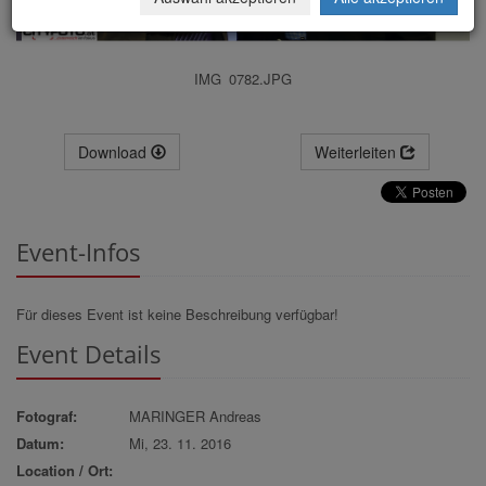
IMG_0782.JPG
Download
Weiterleiten
Event-Infos
Für dieses Event ist keine Beschreibung verfügbar!
Event Details
Fotograf:
MARINGER Andreas
Datum:
Mi, 23. 11. 2016
Location / Ort: