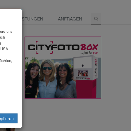
E
LEISTUNGEN
ANFRAGEN
dere uns
uch
g
e USA.
möchten,
eptieren