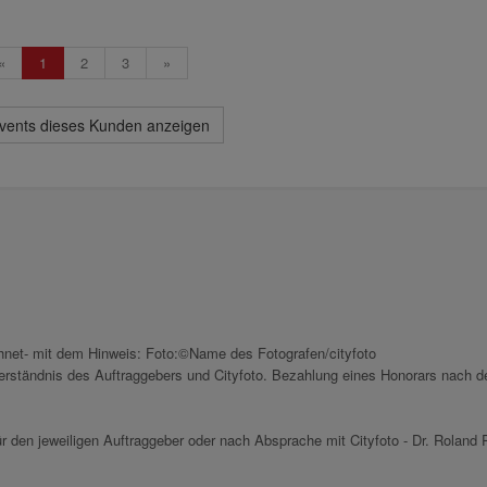
«
1
2
3
»
Events dieses Kunden anzeigen
chnet- mit dem Hinweis: Foto:©Name des Fotografen/cityfoto
nverständnis des Auftraggebers und Cityfoto. Bezahlung eines Honorars nach d
r den jeweiligen Auftraggeber oder nach Absprache mit Cityfoto - Dr. Roland P