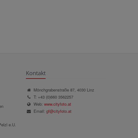
Kontakt
Mönchgrabenstraße 87, 4030 Linz
T: +43 (0)660 3562257
Web:
www.cityfoto.at
en
Email:
gf@cityfoto.at
elzl e.U.