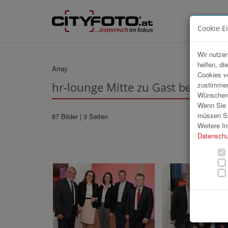
Cookie E
Wir nutzen
helfen, di
Array
Cookies v
hr-lounge Mitte zu Gast bei IFN H
zustimmen
Wünschen S
Wenn Sie u
müssen Si
67 Bilder
| 3 Seiten
Weitere In
Datenschu