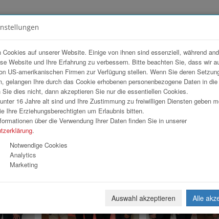
instellungen
FOTOGALERIEN
TEAM
ANGEBOT
 Cookies auf unserer Website. Einige von ihnen sind essenziell, während an
ese Website und Ihre Erfahrung zu verbessern. Bitte beachten Sie, dass wir a
on US-amerikanischen Firmen zur Verfügung stellen. Wenn Sie deren Setzun
olding
, gelangen Ihre durch das Cookie erhobenen personenbezogene Daten in di
ie dies nicht, dann akzeptieren Sie nur die essentiellen Cookies.
nter 16 Jahre alt sind und Ihre Zustimmung zu freiwilligen Diensten geben 
e Ihre Erziehungsberechtigten um Erlaubnis bitten.
formationen über die Verwendung Ihrer Daten finden Sie in unserer
tzerklärung
.
«
1
2
3
»
Notwendige Cookies
Analytics
Marketing
Auswahl akzeptieren
Alle akz