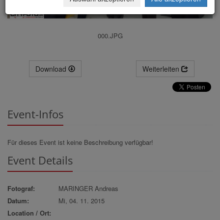
000.JPG
Download
Weiterleiten
Event-Infos
Für dieses Event ist keine Beschreibung verfügbar!
Event Details
Fotograf:
MARINGER Andreas
Datum:
Mi, 04. 11. 2015
Location / Ort: