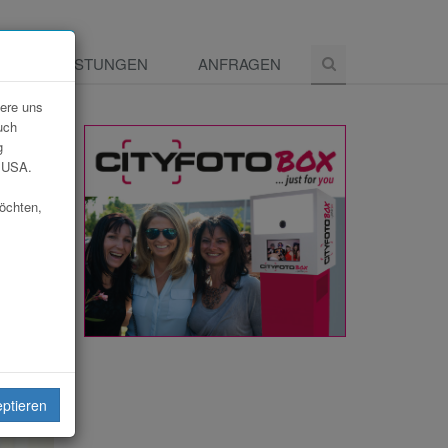
E
LEISTUNGEN
ANFRAGEN
dere uns
uch
g
e USA.
möchten,
eiten
eptieren