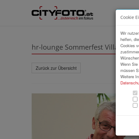
Cookie E
Wir nutzen
helfen, di
hr-lounge Sommerfest Villa Seiler
Cookies v
zustimmen
Wünschen S
Wenn Sie u
Zurück zur Übersicht
müssen Si
Weitere In
Datenschu