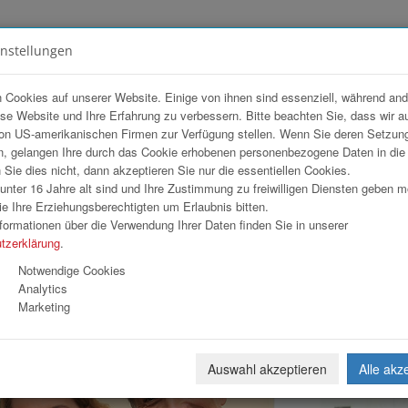
instellungen
FOTOGALERIEN
TEAM
ANGEBOT
 Cookies auf unserer Website. Einige von ihnen sind essenziell, während an
ese Website und Ihre Erfahrung zu verbessern. Bitte beachten Sie, dass wir a
n Bad Ischl
on US-amerikanischen Firmen zur Verfügung stellen. Wenn Sie deren Setzun
, gelangen Ihre durch das Cookie erhobenen personenbezogene Daten in di
ie dies nicht, dann akzeptieren Sie nur die essentiellen Cookies.
nter 16 Jahre alt sind und Ihre Zustimmung zu freiwilligen Diensten geben 
Download
Weiterl
e Ihre Erziehungsberechtigten um Erlaubnis bitten.
formationen über die Verwendung Ihrer Daten finden Sie in unserer
tzerklärung
.
Notwendige Cookies
Analytics
Marketing
Auswahl akzeptieren
Alle akz