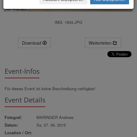
IMG_1934.JPG
Download
Weiterleiten
Event-Infos
Für dieses Event ist keine Beschreibung verfügbar!
Event Details
Fotograf:
MARINGER Andreas
Datum:
Sa, 27. 06. 2015
Location / Ort: