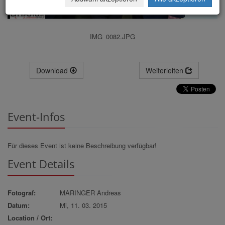
IMG_0082.JPG
Download
Weiterleiten
Event-Infos
Für dieses Event ist keine Beschreibung verfügbar!
Event Details
Fotograf:
MARINGER Andreas
Datum:
Mi, 11. 03. 2015
Location / Ort: